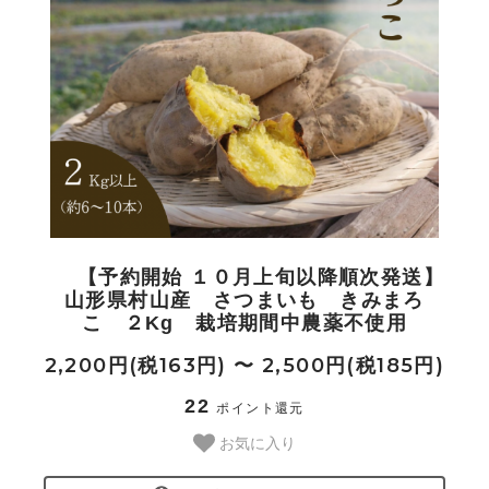
用途から選ぶ
ご利用ガイド
Q＆A
【予約開始 １０月上旬以降順次発送】
山形県村山産 さつまいも きみまろ
こ ２Kg 栽培期間中農薬不使用
お支払い方法
2,200円(税163円) 〜 2,500円(税185円)
22
ポイント還元
発送について
お気に入り
返品・交換について