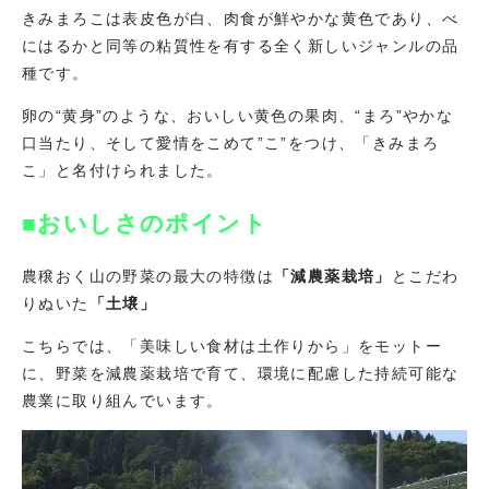
きみまろこは表皮色が白、肉食が鮮やかな黄色であり、べ
にはるかと同等の粘質性を有する全く新しいジャンルの品
種です。
卵の“黄身”のような、おいしい黄色の果肉、“まろ”やかな
口当たり、そして愛情をこめて”こ”をつけ、「きみまろ
こ」と名付けられました。
■おいしさのポイント
農穣おく山の野菜の最大の特徴は
「減農薬栽培」
とこだわ
りぬいた
「土壌」
こちらでは、「美味しい食材は土作りから」をモットー
に、野菜を減農薬栽培で育て、環境に配慮した持続可能な
農業に取り組んでいます。