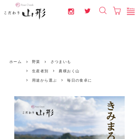
お問い合わせ
マイページ
新規会員登録
ログイン
果物
ホーム
野菜
さつまいも
生産者別
農穣おく山
野菜
用途から選ぶ
毎日の食卓に
米
加工品
コラム